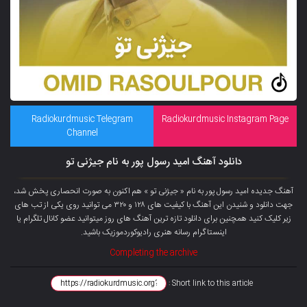
Radiokurdmusic Telegram
Radiokurdmusic Instagram Page
Channel
دانلود آهنگ امید رسول پور به نام جیژنی تو
آهنگ جدیده امید رسول پور به نام « جیژنی تو » هم اکنون به صورت انحصاری پخش شد،
جهت دانلود و شنیدن این آهنگ با کیفیت های ۱۲۸ و ۳۲۰ می توانید روی یکی از تب های
زیر کلیک کنید همچنین برای دانلود تازه ترین آهنگ های روز میتوانید عضو کانال تلگرام یا
اینستاگرام رسانه هنری رادیوکوردموزیک باشید.
Completing the archive
Short link to this article :