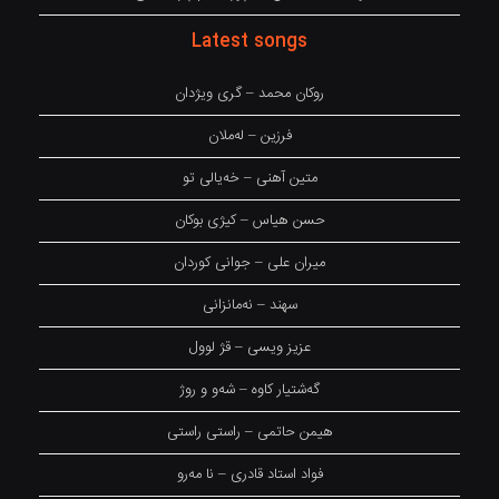
Latest songs
روکان محمد – گری ویژدان
فرزین – لەملان
متین آهنی – خەیالی تو
حسن هیاس – کیژی بوکان
میران علی – جوانی کوردان
سهند – نەمانزانی
عزیز ویسی – قژ لوول
گەشتیار کاوە – شەو و روژ
هیمن حاتمی – راستی راستی
فواد استاد قادری – نا مەرو