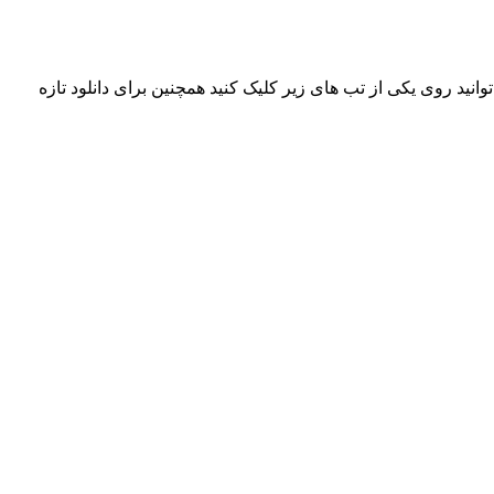
وب علی به نام « رەنگ » هم اکنون به صورت انحصاری پخش شد، جهت دانلود و شنیدن این آهنگ با کیفیت های ۱۲۸ و ۳۲۰ می توانید روی یکی از تب های زیر کلیک کنید همچنین برای دانلود تازه