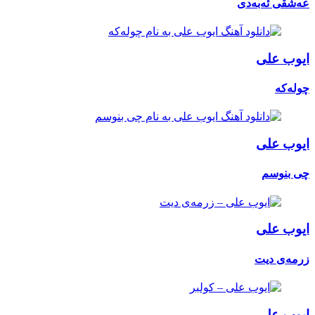
عەشقی ئەبەدی
ایوب علی
چولەکە
ایوب علی
چی بنوسم
ایوب علی
زرمەی دیت
ایوب علی