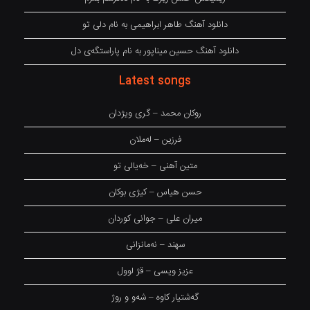
دانلود آهنگ طاهر ابراهیمی به نام دلی تو
دانلود آهنگ حسین میناپور به نام پاراستگەی دل
Latest songs
روکان محمد – گری ویژدان
فرزین – لەملان
متین آهنی – خەیالی تو
حسن هیاس – کیژی بوکان
میران علی – جوانی کوردان
سهند – نەمانزانی
عزیز ویسی – قژ لوول
گەشتیار کاوە – شەو و روژ