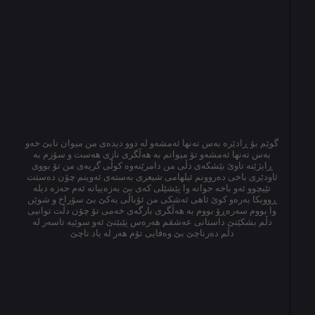
گوێم بۆ ڕادێرە بەس تەنها ئەمشەو لە دوو دیدەی من میوان نابێ خەو
بەس تەنها ئەمشەو تۆ میوانم بە هەڵگری نازی هەست و سۆزم بە
ڕایژێنە تاوێ بێشکەی دڵی من دامرێنەوە کوڵی گریەی من تۆ بووی
ئاودێری باخی دەروونم ئیلهامی شیعری بەستەی ئەوینم چۆن دەستت
تێیچوو ئەو باخە جوانە وا پێشێلی کەی بێ بەزەییانە ئەم حەزە دیلە
ڕووبکا بەرەو کوێ ئاهی ئەشکی من ئۆباڵی بەکێ بێ سۆراخ و شوێن
وا بووم سەرەڕۆ بووم بە هەڵگری بارگەی خەمی تۆ چۆن دڵت توانیی
دڵم بشکێنێ داستانی عەشقم هەرەس پێبێنێ ئەو سوێیە تاسەر لە
دڵم دەرناچێ بێ وەفایی تۆم هەر لە یاد ناچێ