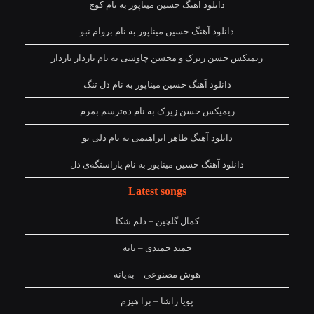
دانلود آهنگ حسین میناپور به نام کوچ
دانلود آهنگ حسین میناپور به نام بروام نبو
ریمیکس حسن زیرک و محسن چاوشی به نام نازدار نازدار
دانلود آهنگ حسین میناپور به نام دل تنگ
ریمیکس حسن زیرک به نام دەترسم بمرم
دانلود آهنگ طاهر ابراهیمی به نام دلی تو
دانلود آهنگ حسین میناپور به نام پاراستگەی دل
Latest songs
کمال گلچین – دلم شکا
حمید حمیدی – بابه
هوش مصنوعی – بەیانە
پویا راشا – برا هیزم