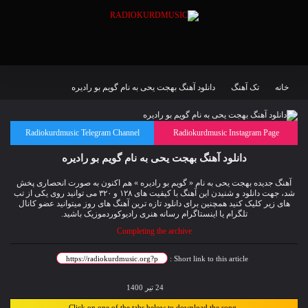
خانه
تک آهنگ
دانلود آهنگ بهجت یحی به نام گویم بو رادیرە
Radiokurdmusic Telegram Channel
Radiokurdmusic Instagram Page
دانلود آهنگ بهجت یحی به نام گویم بو رادیرە
آهنگ جدیده بهجت یحی به نام « گویم بو رادیرە » هم اکنون به صورت انحصاری پخش
شد، جهت دانلود و شنیدن این آهنگ با کیفیت های ۱۲۸ و ۳۲۰ می توانید روی یکی از تب
های زیر کلیک کنید همچنین برای دانلود تازه ترین آهنگ های روز میتوانید
عضو کانال
تلگرام
یا اینستاگرام رسانه هنری رادیوکوردموزیک باشید.
Completing the archive
Short link to this article :
24 تیر 1400
Click on one of the tabs below to download the song