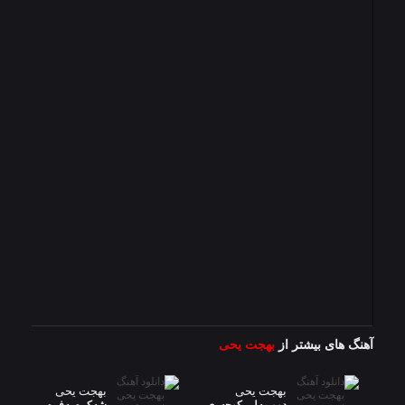
آهنگ های بیشتر از
بهجت یحی
بهجت یحی
بهجت یحی