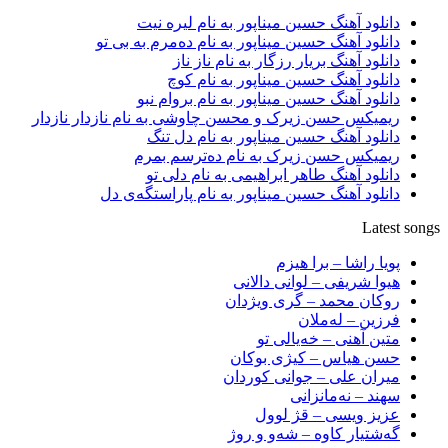
دانلود آهنگ حسین میناپور به نام لیره نیت
دانلود آهنگ حسین میناپور به نام دەمرم بە بی تو
دانلود آهنگ بریار رزگار به نام ناز ناز
دانلود آهنگ حسین میناپور به نام کوچ
دانلود آهنگ حسین میناپور به نام بروام نبو
ریمیکس حسن زیرک و محسن چاوشی به نام نازدار نازدار
دانلود آهنگ حسین میناپور به نام دل تنگ
ریمیکس حسن زیرک به نام دەترسم بمرم
دانلود آهنگ طاهر ابراهیمی به نام دلی تو
دانلود آهنگ حسین میناپور به نام پاراستگەی دل
Latest songs
پویا راشا – برا هیزم
هیوا شریفی – لوانی دالانی
روکان محمد – گری ویژدان
فرزین – لەملان
متین آهنی – خەیالی تو
حسن هیاس – کیژی بوکان
میران علی – جوانی کوردان
سهند – نەمانزانی
عزیز ویسی – قژ لوول
گەشتیار کاوە – شەو و روژ