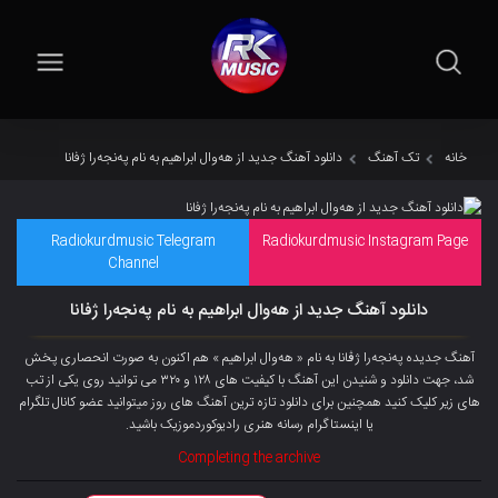
خانه
تک آهنگ
دانلود آهنگ جدید از هەوال ابراهیم به نام پەنجەرا ژفانا
Radiokurdmusic Telegram
Radiokurdmusic Instagram Page
Channel
دانلود آهنگ جدید از هەوال ابراهیم به نام پەنجەرا ژفانا
آهنگ جدیده پەنجەرا ژڤانا به نام « هەوال ابراهیم » هم اکنون به صورت انحصاری پخش
شد، جهت دانلود و شنیدن این آهنگ با کیفیت های ۱۲۸ و ۳۲۰ می توانید روی یکی از تب
های زیر کلیک کنید همچنین برای دانلود تازه ترین آهنگ های روز میتوانید
عضو کانال تلگرام
یا اینستاگرام رسانه هنری رادیوکوردموزیک باشید.
Completing the archive