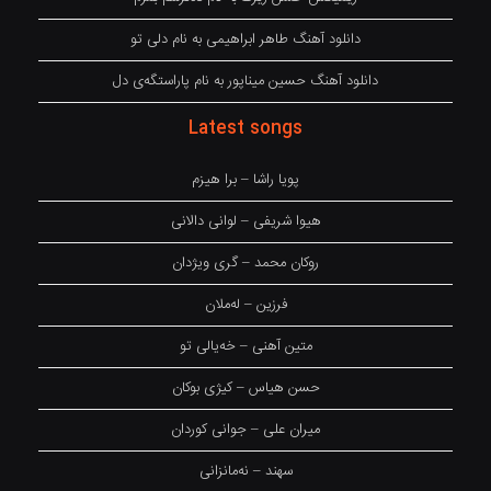
دانلود آهنگ طاهر ابراهیمی به نام دلی تو
دانلود آهنگ حسین میناپور به نام پاراستگەی دل
Latest songs
پویا راشا – برا هیزم
هیوا شریفی – لوانی دالانی
روکان محمد – گری ویژدان
فرزین – لەملان
متین آهنی – خەیالی تو
حسن هیاس – کیژی بوکان
میران علی – جوانی کوردان
سهند – نەمانزانی