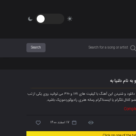
ه نام دلنیا به
آهنگ جدیده جعفر شور به نام « دلنیا به » هم اکنون به صورت انحصاری پخش شد، جهت دانلود و شنیدن این آهنگ با کیفیت های ۱۲۸ و ۳۲۰ می توانید روی یکی از تب
و کانال تلگرام
یا اینستاگرام رسانه هنری رادیوکوردموزیک باشید.
Comple
17 اسفند 1400
Click on one of the t