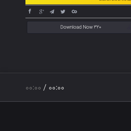
Download Now 320
00:00
/
00:00