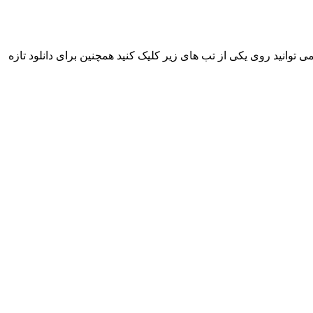
گ جدیده حسن شریف به نام « نیزانم » هم اکنون به صورت انحصاری پخش شد، جهت دانلود و شنیدن این آهنگ با کیفیت های ۱۲۸ و ۳۲۰ می توانید روی یکی از تب های زیر کلیک کنید همچنین برای دانلود تازه