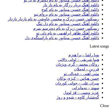
دانلود آهنگ حسین میناپور به نام دەمرم بە بی تو
دانلود آهنگ بریار رزگار به نام ناز ناز
دانلود آهنگ حسین میناپور به نام کوچ
دانلود آهنگ حسین میناپور به نام بروام نبو
ریمیکس حسن زیرک و محسن چاوشی به نام نازدار نازدار
دانلود آهنگ حسین میناپور به نام دل تنگ
ریمیکس حسن زیرک به نام دەترسم بمرم
دانلود آهنگ طاهر ابراهیمی به نام دلی تو
دانلود آهنگ حسین میناپور به نام پاراستگەی دل
Latest songs
پویا راشا – برا هیزم
هیوا شریفی – لوانی دالانی
روکان محمد – گری ویژدان
فرزین – لەملان
متین آهنی – خەیالی تو
حسن هیاس – کیژی بوکان
میران علی – جوانی کوردان
سهند – نەمانزانی
عزیز ویسی – قژ لوول
گەشتیار کاوە – شەو و روژ
Close