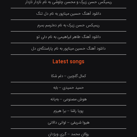
ریمیکس حسن زیرک و محسن چاوشی به نام نازدار نازدار
دانلود آهنگ حسین میناپور به نام دل تنگ
ریمیکس حسن زیرک به نام دەترسم بمرم
دانلود آهنگ طاهر ابراهیمی به نام دلی تو
دانلود آهنگ حسین میناپور به نام پاراستگەی دل
Latest songs
کمال گلچین – دلم شکا
حمید حمیدی – بابه
هوش مصنوعی – بەیانە
پویا راشا – برا هیزم
هیوا شریفی – لوانی دالانی
روکان محمد – گری ویژدان