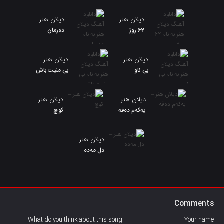
دیلان هنر
دیلان هنر
62 روژ
دەرمان
دیلان هنر
دیلان هنر
بی ناو
بی منیت باش
دیلان هنر
دیلان هنر
یەکەم دەقە
کوچ
دیلان هنر
دل مەدە
Comments
What do you think about this song
Your name