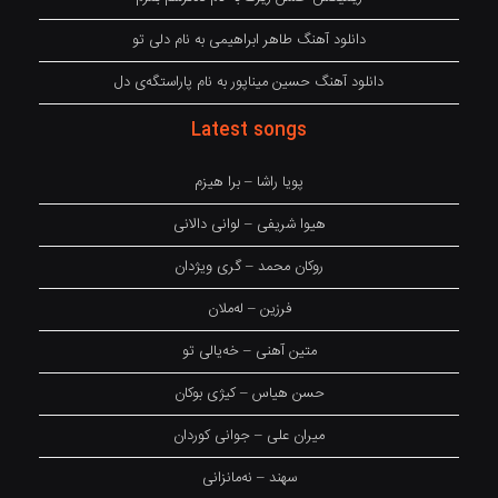
دانلود آهنگ طاهر ابراهیمی به نام دلی تو
دانلود آهنگ حسین میناپور به نام پاراستگەی دل
Latest songs
پویا راشا – برا هیزم
هیوا شریفی – لوانی دالانی
روکان محمد – گری ویژدان
فرزین – لەملان
متین آهنی – خەیالی تو
حسن هیاس – کیژی بوکان
میران علی – جوانی کوردان
سهند – نەمانزانی