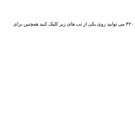
آهنگ جدیده سیروس امامی به نام « نیشتمانم » هم اکنون به صورت انحصاری پخش شد، جهت دانلود و شنیدن این آهنگ با کیفیت های ۱۲۸ و ۳۲۰ می توانید روی یکی از تب های زیر کلیک کنید همچنین برای