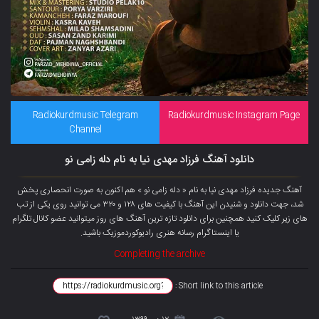
Radiokurdmusic Telegram
Radiokurdmusic Instagram Page
Channel
دانلود آهنگ فرزاد مهدی نیا به نام دله زامی نو
آهنگ جدیده فرزاد مهدی نیا به نام « دله زامی نو » هم اکنون به صورت انحصاری پخش
شد، جهت دانلود و شنیدن این آهنگ با کیفیت های ۱۲۸ و ۳۲۰ می توانید روی یکی از تب
های زیر کلیک کنید همچنین برای دانلود تازه ترین آهنگ های روز میتوانید عضو
کانال تلگرام
یا اینستاگرام رسانه هنری رادیوکوردموزیک باشید.
Completing the archive
Short link to this article :