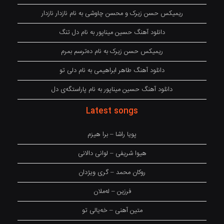
ریمیکس حسن زیرک و محسن چاوشی به نام نازدار نازدار
دانلود آهنگ حسین میناپور به نام دل تنگ
ریمیکس حسن زیرک به نام دەترسم بمرم
دانلود آهنگ طاهر ابراهیمی به نام دلی تو
دانلود آهنگ حسین میناپور به نام پاراستگەی دل
Latest songs
پویا راشا – برا هیزم
هیوا شریفی – لوانی دالانی
روکان محمد – گری ویژدان
فرزین – لەملان
متین آهنی – خەیالی تو