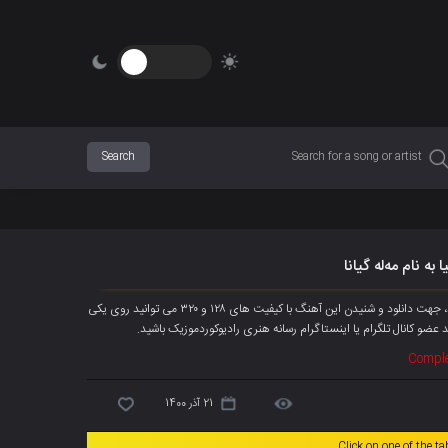
به نام مەلە گیانا
آهنگ جدیده فرزاد مهدی نیا به نام « مەلە گیانا » هم اکنون به صورت انحصاری پخش شد، جهت دانلود و شنیدن این آهنگ با کیفیت های ۱۲۸ و ۳۲۰ می توانید روی یکی
د
عضو کانال تلگرام
یا اینستاگرام رسانه هنری رادیوکوردموزیک باشید.
Comple
21 آذر 1400
Click on one of the t