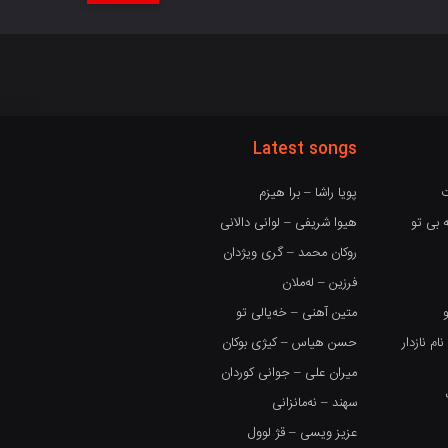
Latest songs
ت
پویا راشا – برا هیزم
 بی تو
هیوا شریفی – لوانی دالانی
روکان محمد – گری ویژدان
فرزین – لەملان
متین آهنی – خەیالی تو
 نازدار
حسن هیاس – کیژی بوکان
میران علی – جوانی کوردان
سهند – نەمانزانی
عزیز ویسی – قژ لوول