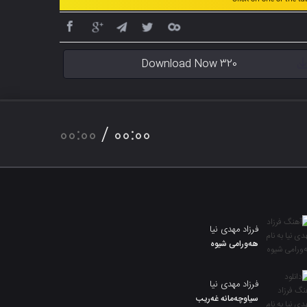
Download Now 320
00:00
/
00:00
فرزاد مهدی نیا
هەورامی شیوە
فرزاد مهدی نیا
سیاوچەمانە غەریب