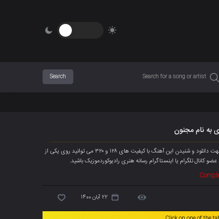
 به نام مجنون
آهنگ جدیده متین بشیری به نام « مجنون » هم اکنون به صورت انحصاری پخش شد، جهت دانلود و شنیدن این آهنگ با کیفیت های ۱۲۸ و ۳۲۰ می توانید روی یکی از
عضو کانال تلگرام
یا اینستاگرام رسانه هنری رادیوکوردموزیک باشید.
Comple
22 آبان 1400
Click on one of the t