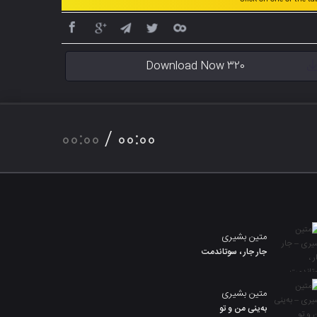
Download Now 320
00:00
/
00:00
متین بشیری
جار جار ، سوتاندمت
متین بشیری
بەینی من و تو