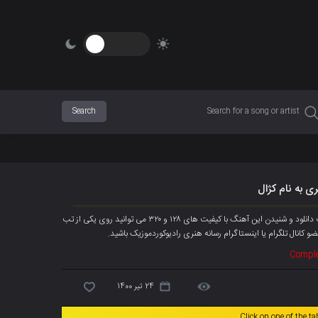
ی به نام کژال
آهنگ جدیده متین بشیری به نام « کژال » هم اکنون به صورت انحصاری پخش شد، جهت دانلود و شنیدن این آهنگ با کیفیت های ۱۲۸ و ۳۲۰ می توانید روی یکی از تب
و کانال تلگرام
یا اینستاگرام رسانه هنری رادیوکوردموزیک باشید.
Comple
24 تیر 1400
Click on one of the t