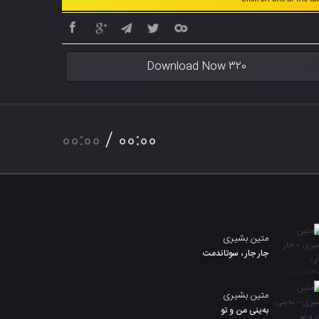
Download Now 320
00:00
/
00:00
متین بشیری
جار جار ، سوتاندمت
متین بشیری
بەینی من و تو