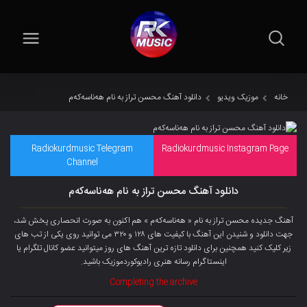
خانه
موزیک ویدیو
دانلود آهنگ محسن تراز به نام هەناسەکەم
Radiokurdmusic Telegram
Radiokurdmusic Instagram Page
Channel
دانلود آهنگ محسن تراز به نام هەناسەکەم
آهنگ جدیده محسن تراز به نام « هەناسەکەم » هم اکنون به صورت انحصاری پخش شد،
جهت دانلود و شنیدن این آهنگ با کیفیت های ۱۲۸ و ۳۲۰ می توانید روی یکی از تب های
زیر کلیک کنید همچنین برای دانلود تازه ترین آهنگ های روز میتوانید
عضو کانال تلگرام
یا
اینستاگرام رسانه هنری رادیوکوردموزیک باشید.
Completing the archive