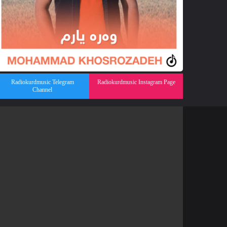
Radiokurdmusic Telegram
Radiokurdmusic Instagram Page
Channel