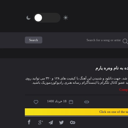
 به نام وەرە یارم
آهنگ جدیده محمد خسروزاده به نام « وەرە یارم » هم اکنون به صورت انحصاری پخش شد، جهت دانلود و شنیدن این آهنگ با کیفیت های ۱۲۸ و ۳۲۰ می توانید روی
ید
عضو کانال تلگرام
یا اینستاگرام رسانه هنری رادیوکوردموزیک باشید.
Comple
18 خرداد 1400
Click on one of the t