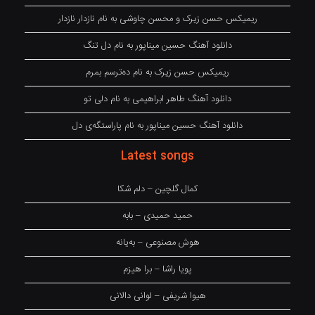
ریمیکس حسن زیرک و محسن چاوشی به نام نازدار نازدار
دانلود آهنگ حسین میناپور به نام دل تنگ
ریمیکس حسن زیرک به نام دەترسم بمرم
دانلود آهنگ طاهر ابراهیمی به نام دلی تو
دانلود آهنگ حسین میناپور به نام پاراستگەی دل
Latest songs
کمال گلچین – دلم شکا
حمید حمیدی – بابه
هوش مصنوعی – بەیانە
پویا راشا – برا هیزم
هیوا شریفی – لوانی دالانی