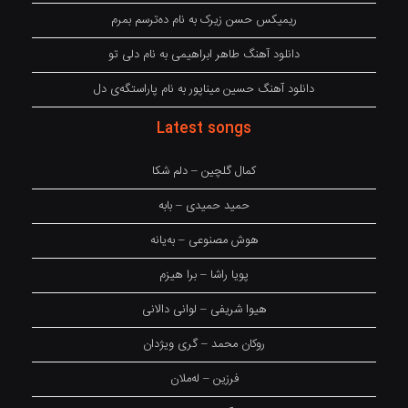
ریمیکس حسن زیرک به نام دەترسم بمرم
دانلود آهنگ طاهر ابراهیمی به نام دلی تو
دانلود آهنگ حسین میناپور به نام پاراستگەی دل
Latest songs
کمال گلچین – دلم شکا
حمید حمیدی – بابه
هوش مصنوعی – بەیانە
پویا راشا – برا هیزم
هیوا شریفی – لوانی دالانی
روکان محمد – گری ویژدان
فرزین – لەملان