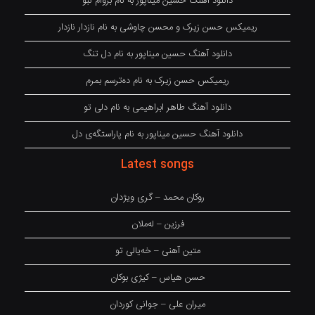
دانلود آهنگ حسین میناپور به نام بروام نبو
ریمیکس حسن زیرک و محسن چاوشی به نام نازدار نازدار
دانلود آهنگ حسین میناپور به نام دل تنگ
ریمیکس حسن زیرک به نام دەترسم بمرم
دانلود آهنگ طاهر ابراهیمی به نام دلی تو
دانلود آهنگ حسین میناپور به نام پاراستگەی دل
Latest songs
روکان محمد – گری ویژدان
فرزین – لەملان
متین آهنی – خەیالی تو
حسن هیاس – کیژی بوکان
میران علی – جوانی کوردان