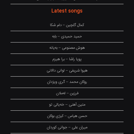
Latest songs
کمال گلچین – دلم شکا
حمید حمیدی – بابه
هوش مصنوعی – بەیانە
پویا راشا – برا هیزم
هیوا شریفی – لوانی دالانی
روکان محمد – گری ویژدان
فرزین – لەملان
متین آهنی – خەیالی تو
حسن هیاس – کیژی بوکان
میران علی – جوانی کوردان