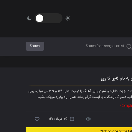
 به نام ئەی کەوی
آهنگ جدیده مهران هدایتی به نام « ئەی کەوی » هم اکنون به صورت انحصاری پخش شد، جهت دانلود و شنیدن این آهنگ با کیفیت های ۱۲۸ و ۳۲۰ می توانید روی
انید
عضو کانال تلگرام
یا اینستاگرام رسانه هنری رادیوکوردموزیک باشید.
Comple
25 خرداد 1400
Click on one of the t