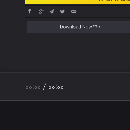
Download Now 320
00:00
/
00:00