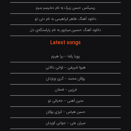
ریمیکس حسن زیرک به نام دەترسم بمرم
دانلود آهنگ طاهر ابراهیمی به نام دلی تو
دانلود آهنگ حسین میناپور به نام پاراستگەی دل
Latest songs
پویا راشا – برا هیزم
هیوا شریفی – لوانی دالانی
روکان محمد – گری ویژدان
فرزین – لەملان
متین آهنی – خەیالی تو
حسن هیاس – کیژی بوکان
میران علی – جوانی کوردان