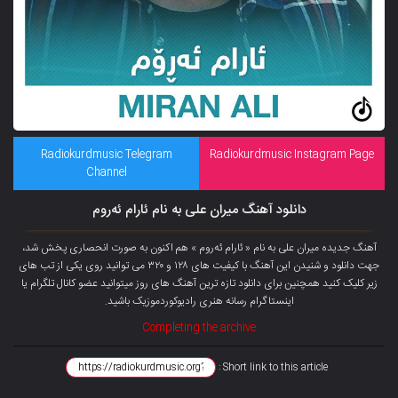
Radiokurdmusic Telegram
Radiokurdmusic Instagram Page
Channel
دانلود آهنگ میران علی به نام ئارام ئەروم
آهنگ جدیده میران علی به نام « ئارام ئەروم » هم اکنون به صورت انحصاری پخش شد،
جهت دانلود و شنیدن این آهنگ با کیفیت های ۱۲۸ و ۳۲۰ می توانید روی یکی از تب های
زیر کلیک کنید همچنین برای دانلود تازه ترین آهنگ های روز میتوانید
عضو کانال تلگرام
یا
اینستاگرام رسانه هنری رادیوکوردموزیک باشید.
Completing the archive
Short link to this article :