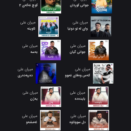
جوانی کوردان
کوچ نەکەی 2
میران علی
میران علی
وای لە تو دونیا
ئاوینه
میران علی
میران علی
جوانی گیان
بەسە
میران علی
میران علی
کەس وەفای نەبوو
دەربەدەری
میران علی
میران علی
بایدەدە
یەژن
میران علی
میران علی
دل سووتاوه
ئەمشەو