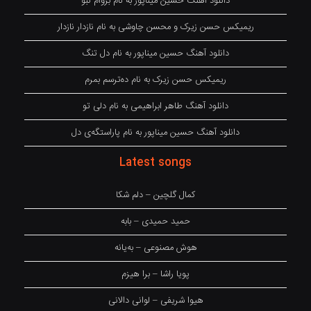
دانلود آهنگ حسین میناپور به نام بروام نبو
ریمیکس حسن زیرک و محسن چاوشی به نام نازدار نازدار
دانلود آهنگ حسین میناپور به نام دل تنگ
ریمیکس حسن زیرک به نام دەترسم بمرم
دانلود آهنگ طاهر ابراهیمی به نام دلی تو
دانلود آهنگ حسین میناپور به نام پاراستگەی دل
Latest songs
کمال گلچین – دلم شکا
حمید حمیدی – بابه
هوش مصنوعی – بەیانە
پویا راشا – برا هیزم
هیوا شریفی – لوانی دالانی