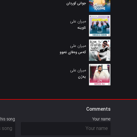
جوانی کوردان
میران علی
ئاوینه
میران علی
کەس وەفای نەبوو
میران علی
یەژن
Comments
this song
Your name