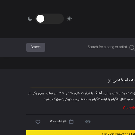
به نام خەمی تو
آهنگ جدیده میران علی به نام « خەمی تو » هم اکنون به صورت انحصاری پخش شد، جهت دانلود و شنیدن این آهنگ با کیفیت های ۱۲۸ و ۳۲۰ می توانید روی یکی از
عضو کانال تلگرام
یا اینستاگرام رسانه هنری رادیوکوردموزیک باشید.
Comple
25 آبان 1400
Click on one of the t