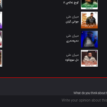
کوچ نەکەی 2
میران علی
جوانی گیان
میران علی
دەربەدەری
میران علی
دل سووتاوه
What do you think about 