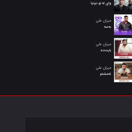
وای لە تو دونیا
میران علی
بەسە
میران علی
بایدەدە
میران علی
ئەمشەو