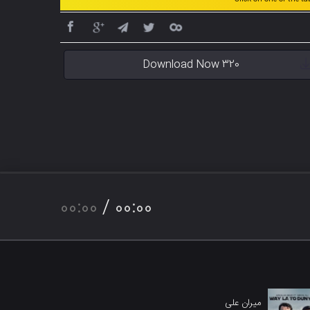
Download Now 320
00:00
/
00:00
میران علی