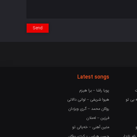
Send
Latest songs
ت
پویا راشا – برا هیزم
 بی تو
هیوا شریفی – لوانی دالانی
روکان محمد – گری ویژدان
فرزین – لەملان
متین آهنی – خەیالی تو
 نازدار
حسن هیاس – کیژی بوکان