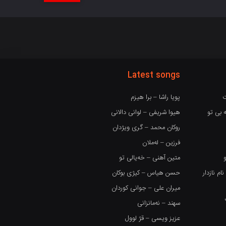
Latest songs
ت
پویا راشا – برا هیزم
 بی تو
هیوا شریفی – لوانی دالانی
روکان محمد – گری ویژدان
فرزین – لەملان
متین آهنی – خەیالی تو
 نازدار
حسن هیاس – کیژی بوکان
میران علی – جوانی کوردان
سهند – نەمانزانی
عزیز ویسی – قژ لوول