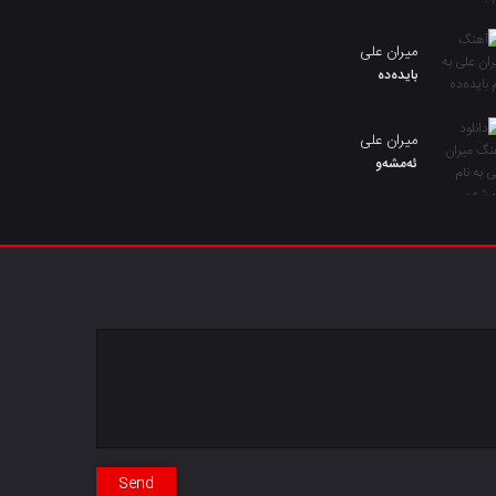
میران علی
بایدەدە
میران علی
ئەمشەو
Send