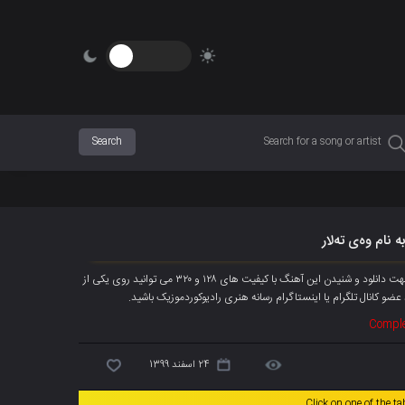
ه نام وەی تەلار
آهنگ جدیده میران علی به نام « وەی تەلار » هم اکنون به صورت انحصاری پخش شد، جهت دانلود و شنیدن این آهنگ با کیفیت های ۱۲۸ و ۳۲۰ می توانید روی یکی از
د عضو
کانال تلگرام
یا اینستاگرام رسانه هنری رادیوکوردموزیک باشید.
Comple
24 اسفند 1399
Click on one of the t