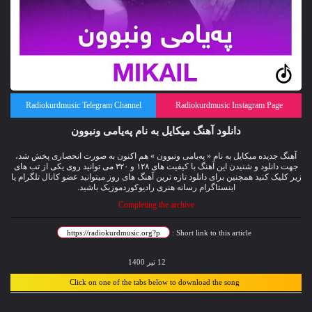
Radiokurdmusic Telegram Channel
Radiokurdmusic Instagram Page
دانلود آهنگ میکایل به نام پەیامی ونبوون
آهنگ جدیده میکایل به نام « پەیامی ونبوون » هم اکنون به صورت انحصاری پخش شد،
جهت دانلود و شنیدن این آهنگ با کیفیت های ۱۲۸ و ۳۲۰ می توانید روی یکی از تب های
زیر کلیک کنید همچنین برای دانلود تازه ترین آهنگ های روز میتوانید
عضو کانال تلگرام
یا
اینستاگرام رسانه هنری رادیوکوردموزیک باشید.
Completing the archive
Short link to this article :
12 تیر 1400
Click on one of the tabs below to download the song