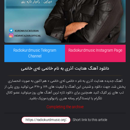
Radiokurdmusic Telegram
Radiokurdmusic Instagram Page
Channel
دانلود آهنگ هدایت آذری به نام خانمی ئەی خانمی
آهنگ جدیده هدایت آذری به نام « خانمی ئەی خانمی » هم اکنون به صورت انحصاری
پخش شد، جهت دانلود و شنیدن این آهنگ با کیفیت های ۱۲۸ و ۳۲۰ می توانید روی یکی از
تب های زیر کلیک کنید همچنین برای دانلود تازه ترین آهنگ های روز میتوانید عضو کانال
تلگرام یا اینستاگرام رسانه هنری رادیوکوردموزیک باشید.
Completing the archive
Short link to this article :