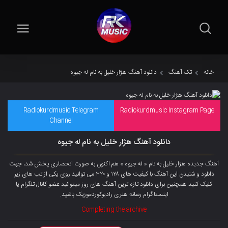
خانه
تک آهنگ
دانلود آهنگ هژار خلیل به نام له جیوه
Radiokurdmusic Telegram
Radiokurdmusic Instagram Page
Channel
دانلود آهنگ هژار خلیل به نام له جیوه
آهنگ جدیده هژار خلیل به نام « له جیوه » هم اکنون به صورت انحصاری پخش شد، جهت
دانلود و شنیدن این آهنگ با کیفیت های ۱۲۸ و ۳۲۰ می توانید روی یکی از تب های زیر
کلیک کنید همچنین برای دانلود تازه ترین آهنگ های روز میتوانید
عضو کانال تلگرام
یا
اینستاگرام رسانه هنری رادیوکوردموزیک باشید.
Completing the archive