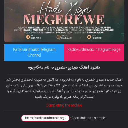
Radiokurdmusic Telegram
Radiokurdmusic Instagram Page
Channel
دانلود آهنگ هیدی خضری به نام مەگەریوە
آهنگ جدیده هیدی خضری به نام « مەگەریوە» هم اکنون به صورت انحصاری پخش شد،
جهت دانلود و شنیدن این آهنگ با کیفیت های ۱۲۸ و ۳۲۰ می توانید روی یکی از تب های
زیر کلیک کنید همچنین برای دانلود تازه ترین آهنگ های روز میتوانید
عضو کانال تلگرام
یا
اینستاگرام رسانه هنری رادیوکوردموزیک باشید.
Completing the archive
Short link to this article :