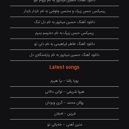
دانلود آهنگ حسین میناپور به نام بروام نبو
ریمیکس حسن زیرک و محسن چاوشی به نام نازدار نازدار
دانلود آهنگ حسین میناپور به نام دل تنگ
ریمیکس حسن زیرک به نام دەترسم بمرم
دانلود آهنگ طاهر ابراهیمی به نام دلی تو
دانلود آهنگ حسین میناپور به نام پاراستگەی دل
Latest songs
پویا راشا – برا هیزم
هیوا شریفی – لوانی دالانی
روکان محمد – گری ویژدان
فرزین – لەملان
متین آهنی – خەیالی تو