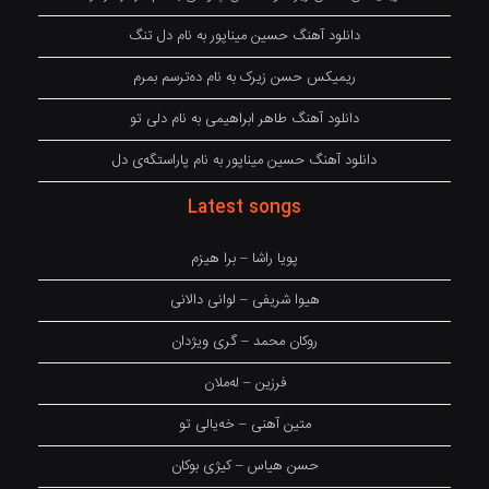
دانلود آهنگ حسین میناپور به نام دل تنگ
ریمیکس حسن زیرک به نام دەترسم بمرم
دانلود آهنگ طاهر ابراهیمی به نام دلی تو
دانلود آهنگ حسین میناپور به نام پاراستگەی دل
Latest songs
پویا راشا – برا هیزم
هیوا شریفی – لوانی دالانی
روکان محمد – گری ویژدان
فرزین – لەملان
متین آهنی – خەیالی تو
حسن هیاس – کیژی بوکان