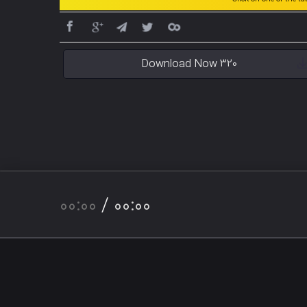
Download Now 320
00:00
/
00:00