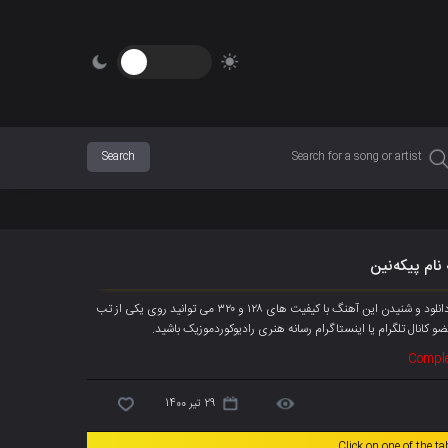
 نام پیکەنین
آهنگ جدیده هەریم به نام « پیکەنین » هم اکنون به صورت انحصاری پخش شد، جهت دانلود و شنیدن این آهنگ با کیفیت های ۱۲۸ و ۳۲۰ می توانید روی یکی از تب
و کانال تلگرام
یا اینستاگرام رسانه هنری رادیوکوردموزیک باشید.
Comple
29 تیر 1400
Click on one of the t