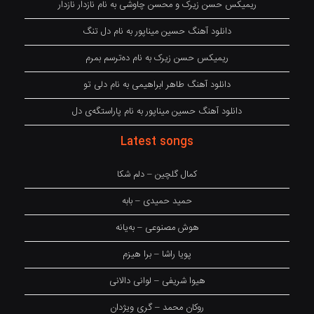
ریمیکس حسن زیرک و محسن چاوشی به نام نازدار نازدار
دانلود آهنگ حسین میناپور به نام دل تنگ
ریمیکس حسن زیرک به نام دەترسم بمرم
دانلود آهنگ طاهر ابراهیمی به نام دلی تو
دانلود آهنگ حسین میناپور به نام پاراستگەی دل
Latest songs
کمال گلچین – دلم شکا
حمید حمیدی – بابه
هوش مصنوعی – بەیانە
پویا راشا – برا هیزم
هیوا شریفی – لوانی دالانی
روکان محمد – گری ویژدان