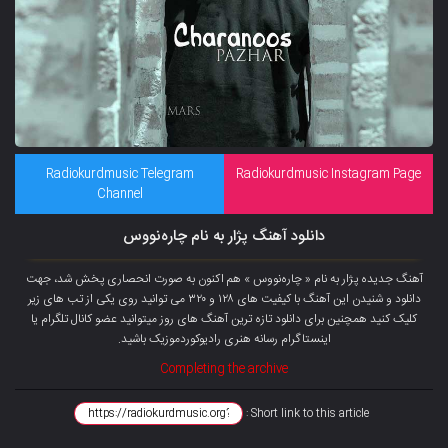
Radiokurdmusic Telegram
Radiokurdmusic Instagram Page
Channel
دانلود آهنگ پژار به نام چارەنووس
آهنگ جدیده پژار به نام « چارەنووس » هم اکنون به صورت انحصاری پخش شد، جهت
دانلود و شنیدن این آهنگ با کیفیت های ۱۲۸ و ۳۲۰ می توانید روی یکی از تب های زیر
کلیک کنید همچنین برای دانلود تازه ترین آهنگ های روز میتوانید
عضو کانال تلگرام
یا
اینستاگرام رسانه هنری رادیوکوردموزیک باشید.
Completing the archive
Short link to this article :