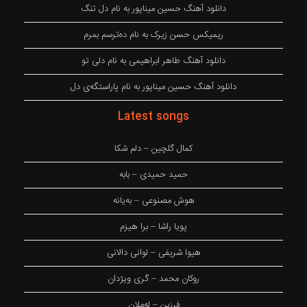
دانلود آهنگ حسین میناپور به نام دل تنگ
ریمیکس حسن زیرک به نام دەترسم بمرم
دانلود آهنگ طاهر ابراهیمی به نام دلی تو
دانلود آهنگ حسین میناپور به نام پاراستگەی دل
Latest songs
کمال گلچین – دلم شکا
حمید حمیدی – بابه
هوش مصنوعی – بەیانە
پویا راشا – برا هیزم
هیوا شریفی – لوانی دالانی
روکان محمد – گری ویژدان
فرزین – لەملان