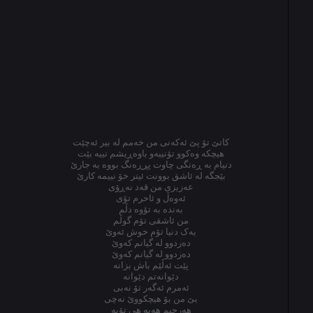
کاتێ تۆ پێ ئەکەنی من خەمم لە بیر ئەچێت
هیچکە وەکوو تۆنییەو باوەڕیشم نییە بێت
دنیام بە ڕەنگی چاوت پڕڕەنگ بووە بە جارێ
بێجگە لە ئاشق بوونت ئیتر خۆ نییمە کارێ
عەزیزی من قەد نەڕۆی
ئەوەڵ و ئاخرم تۆی
بەندە بە تۆوە دڵم
من ئاشقی تۆم گوڵم
یەک دنیا تۆم خوش ئەوێ
دەردوو لە گیانم کەوێ
دەردوو لە گیانم کەوێ
پێت ئەڵێم باش بزانه
دێوانەتم دێوانە
ئەمرم ئەگەر تۆ نەبی
بێ من بۆ هیچکووێ نەچی
هەرچیم هەیە هی تۆیە