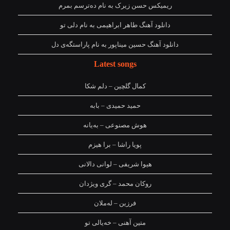
ریمیکس حسن زیرک به نام دەترسم بمرم
دانلود آهنگ طاهر ابراهیمی به نام دلی تو
دانلود آهنگ حسین میناپور به نام پاراستگەی دل
Latest songs
کمال گلچین – دلم شکا
حمید حمیدی – بابه
هوش مصنوعی – بەیانە
پویا راشا – برا هیزم
هیوا شریفی – لوانی دالانی
روکان محمد – گری ویژدان
فرزین – لەملان
متین آهنی – خەیالی تو