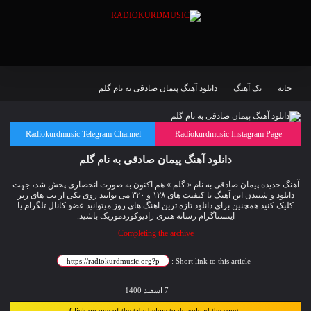
خانه
تک آهنگ
دانلود آهنگ پیمان صادقی به نام گلم
Radiokurdmusic Telegram Channel
Radiokurdmusic Instagram Page
دانلود آهنگ پیمان صادقی به نام گلم
آهنگ جدیده پیمان صادقی به نام « گلم » هم اکنون به صورت انحصاری پخش شد، جهت
دانلود و شنیدن این آهنگ با کیفیت های ۱۲۸ و ۳۲۰ می توانید روی یکی از تب های زیر
کلیک کنید همچنین برای دانلود تازه ترین آهنگ های روز میتوانید
عضو کانال تلگرام
یا
اینستاگرام رسانه هنری رادیوکوردموزیک باشید.
Completing the archive
Short link to this article :
7 اسفند 1400
Click on one of the tabs below to download the song