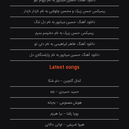
دانلود آهنگ حسین میناپور به نام بروام نبو
ریمیکس حسن زیرک و محسن چاوشی به نام نازدار نازدار
دانلود آهنگ حسین میناپور به نام دل تنگ
ریمیکس حسن زیرک به نام دەترسم بمرم
دانلود آهنگ طاهر ابراهیمی به نام دلی تو
دانلود آهنگ حسین میناپور به نام پاراستگەی دل
Latest songs
کمال گلچین – دلم شکا
حمید حمیدی – بابه
هوش مصنوعی – بەیانە
پویا راشا – برا هیزم
هیوا شریفی – لوانی دالانی