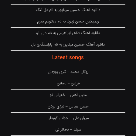
دانلود آهنگ حسین میناپور به نام دل تنگ
ریمیکس حسن زیرک به نام دەترسم بمرم
دانلود آهنگ طاهر ابراهیمی به نام دلی تو
دانلود آهنگ حسین میناپور به نام پاراستگەی دل
Latest songs
روکان محمد – گری ویژدان
فرزین – لەملان
متین آهنی – خەیالی تو
حسن هیاس – کیژی بوکان
میران علی – جوانی کوردان
سهند – نەمانزانی