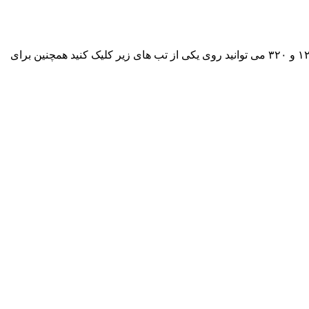
آهنگ جدیده گوران نوری و آرام سردار به نام « تاپو » هم اکنون به صورت انحصاری پخش شد، جهت دانلود و شنیدن این آهنگ با کیفیت های ۱۲۸ و ۳۲۰ می توانید روی یکی از تب های زیر کلیک کنید همچنین برای