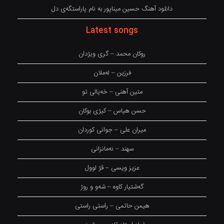
دانلود آهنگ حسین میناپور به نام پاراستگەی دل
Latest songs
روکان محمد – گری ویژدان
فرزین – لەملان
متین آهنی – خەیالی تو
حسن هیاس – کیژی بوکان
میران علی – جوانی کوردان
سهند – نەمانزانی
عزیز ویسی – قژ لوول
گەشتیار کاوە – شەو و روژ
هیمن حاتمی – راستی راستی