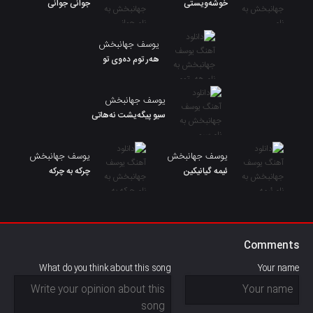
خوشەویستی
جوانی جوانی
یوسف جهانبخش
هەر توم دەوی تو
یوسف جهانبخش
سیو پیگەیشت نەهاتی
یوسف جهانبخش
یوسف جهانبخش
ئیمە گیانیکین
چرکه به چرکه
Comments
What do you think about this song
Your name