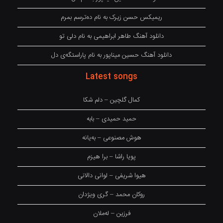
ریمیکس حسن زیرک به نام دەترسم بمرم
دانلود آهنگ طاهر ابراهیمی به نام دلی تو
دانلود آهنگ حسین میناپور به نام پاراستگەی دل
Latest songs
کمال گلچین – دلم شکا
حمید حمیدی – بابه
هوش مصنوعی – بەیانە
پویا راشا – برا هیزم
هیوا شریفی – لوانی دالانی
روکان محمد – گری ویژدان
فرزین – لەملان