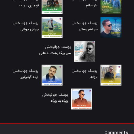
هو خانم
تو یاری من به
یوسف جهانبخش
یوسف جهانبخش
خوشەویستی
جوانی جوانی
یوسف جهانبخش
سیو پیگەیشت نەهاتی
یوسف جهانبخش
یوسف جهانبخش
لرزانه
ئیمە گیانیکین
یوسف جهانبخش
چرکه به چرکه
Comments