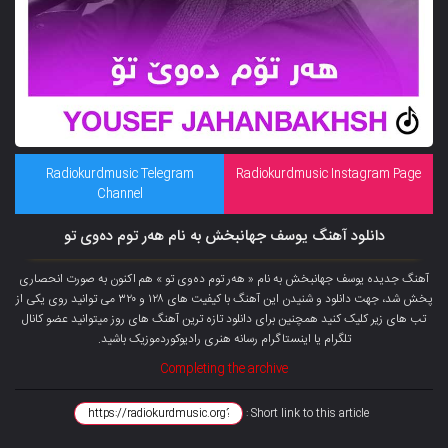
Radiokurdmusic Telegram
Radiokurdmusic Instagram Page
Channel
دانلود آهنگ یوسف جهانبخش به نام هەر توم دەوی تو
آهنگ جدیده یوسف جهانبخش به نام « هەر توم دەوی تو » هم اکنون به صورت انحصاری
پخش شد، جهت دانلود و شنیدن این آهنگ با کیفیت های ۱۲۸ و ۳۲۰ می توانید روی یکی از
تب های زیر کلیک کنید همچنین برای دانلود تازه ترین آهنگ های روز میتوانید عضو کانال
تلگرام یا اینستاگرام رسانه هنری رادیوکوردموزیک باشید.
Completing the archive
Short link to this article :