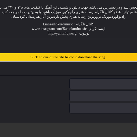
به نام « بیرته
ها میتوانید عضو
کانال تلگرام
رسانه هنری رادیوکوردموزیک باشید یا به یوتیوب ما مراجعه کنید.
رادیوکوردموزیک بروزترین رسانه هنری پخش تازەترین آثار هنرمندان کردستان
کانال تلگرام : t.me/radiokurdmusic
اینستاگرام : www.instagram.com/Radiokurdmusic
یوتیوب : http://yun.ir/rqwe7g
Click on one of the tabs below to download the song