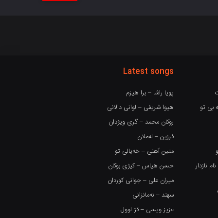
Latest songs
ت
پویا راشا – برا هیزم
 بی تو
هیوا شریفی – لوانی دالانی
روکان محمد – گری ویژدان
فرزین – لەملان
متین آهنی – خەیالی تو
 نازدار
حسن هیاس – کیژی بوکان
میران علی – جوانی کوردان
سهند – نەمانزانی
عزیز ویسی – قژ لوول