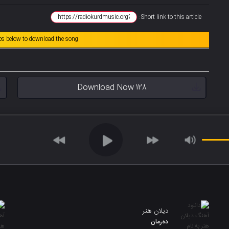
Short link to this article :
abs below to download the song
Download Now 128
دیلان هنر
دەرمان