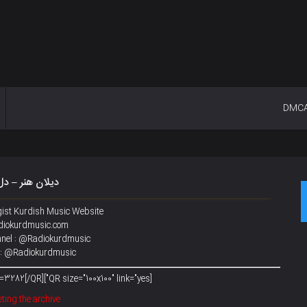
DMC
دیلان هنر – دل
gist Kurdish Music Website
iokurdmusic.com
nel : @Radiokurdmusic
 : @Radiokurdmusic
[QR size="100x100" link="yes"]http://Radiokurdmusic.com/?p=3282[/QR]
ting the archive