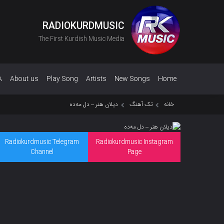
RADIOKURDMUSIC
The First Kurdish Music Media
A
About us
Play Song
Artists
New Songs
Home
خانه
تک آهنگ
دیلان هنر – دل مەدە
Radiokurdmusic Telegram
Radiokurdmusic Instagram
Channel
Page