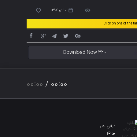
10 تیر 1397
Click on one of the t
Download Now 320
00:00
/
00:00
دیلان هنر
بی ناو