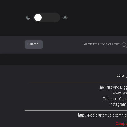
 مەدە
The Frist And Big
www.Rad
Telegram Chan
Instagram
Comple