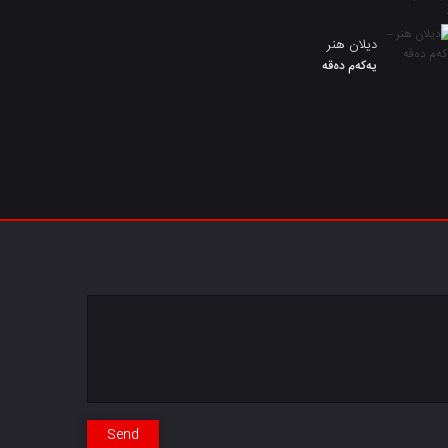
دیلان هنر
یەکەم دەقە
Send