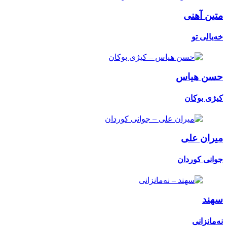
متین آهنی
خەیالی تو
حسن هیاس
کیژی بوکان
میران علی
جوانی کوردان
سهند
نەمانزانی