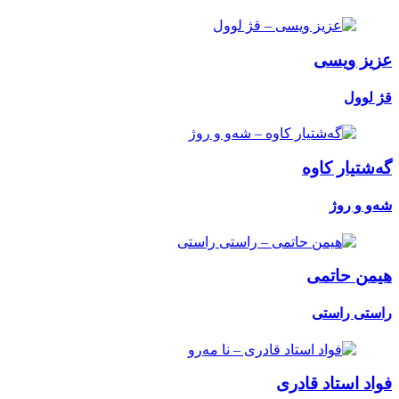
عزیز ویسی
قژ لوول
گەشتیار کاوە
شەو و روژ
هیمن حاتمی
راستی راستی
فواد استاد قادری