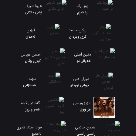
پویا راشا
هیوا شریفی
برا هیزم
لوانی دالانی
روکان محمد
فرزین
گری ویژدان
لەملان
متین آهنی
حسن هیاس
خەیالی تو
کیژی بوکان
میران علی
سهند
جوانی کوردان
نەمانزانی
عزیز ویسی
گەشتیار کاوە
قژ لوول
شەو و روژ
هیمن حاتمی
فواد استاد قادری
راستی راستی
نا مەرو