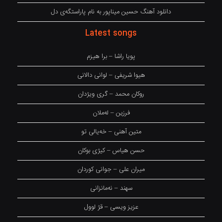
دانلود آهنگ حسین میناپور به نام پاراستگەی دل
Latest songs
پویا راشا – برا هیزم
هیوا شریفی – لوانی دالانی
روکان محمد – گری ویژدان
فرزین – لەملان
متین آهنی – خەیالی تو
حسن هیاس – کیژی بوکان
میران علی – جوانی کوردان
سهند – نەمانزانی
عزیز ویسی – قژ لوول