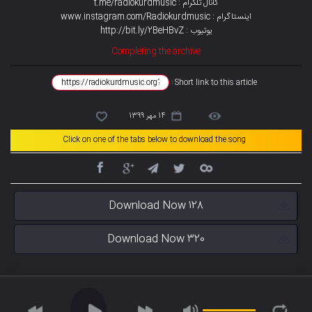
کانال تلگرام : t.me/radiokurdmusic
اینستاگرام : www.instagram.com/Radiokurdmusic
یوتیوب : http://bit.ly/2BeHBvZ
Completing the archive
Short link to this article :
14 مهر 1399
Click on one of the tabs below to download the song
Download Now 128
Download Now 320