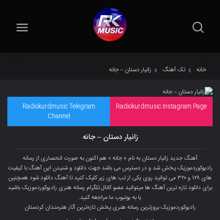
خانه
تک آهنگ
زانیار دستان – جانه
Radiokurdmusic Telegram
Radiokurdmusic Instagram Page
Channel
زانیار دستان – جانه
آهنگ جدید
زانیار دستان
به نام « جانه » هم اکنون به صورت انحصاری از رسانه
رادیوکوردموزیک پخش شد و در دسترس می باشد جهت دانلود و شنیدن این آهنگ با کیفیت
های ۱۲۸ و ۳۲۰ می توانید روی یکی از تب های زیر کلیک کنید تا آهنگ دانلود شود همچنین
برای دانلود تازه ترین آهنگ ها میتوانید عضو
کانال تلگرام
رسانه هنری رادیوکوردموزیک باشید
یا به یوتیوب ما مراجعه کنید.
رادیوکوردموزیک بروزترین رسانه هنری پخش تازەترین آثار هنرمندان کردستان