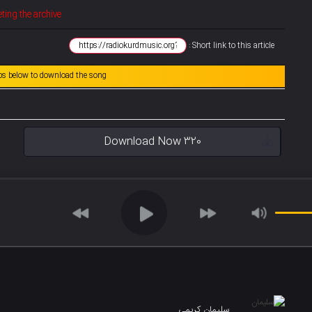
ting the archive
Short link to this article :
abs below to download the song
Download Now 320
سلیمان کریمی