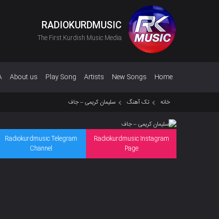
RADIOKURDMUSIC
The First Kurdish Music Media
A
About us
Play Song
Artists
New Songs
Home
خانه
تک آهنگ
سلیمان کریمی – جاف
Radiokurdmusic Telegram
Radiokurdmusic Instagram
Channel
Page