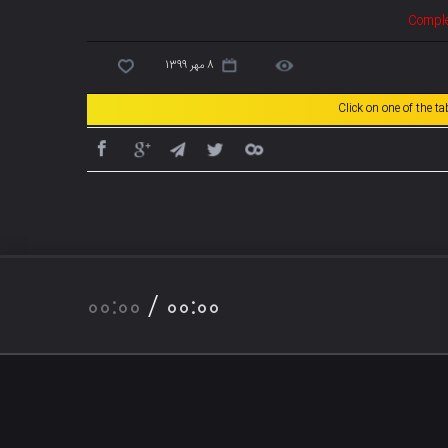
Comple
8 مهر 1399
Click on one of the t
00:00
/
00:00