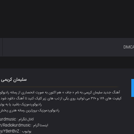
DMC
سلیمان کریمی 
آهنگ جدید
سلیمان کریمی
به نام « جاف » هم اکنون به صورت انحصاری از رسانه رادی
کیفیت های ۱۲۸ و ۳۲۰ می توانید روی یکی از تب های زیر کلیک کنید تا آهنگ دانلود شود همچنین برای دانلود تازه ترین آهنگ ها میتوانید عضو
رادیوکوردموزیک باشید یا به یوت
رادیوکوردموزیک بروزترین رسانه هنری پخش ت
کانال تلگرام : t.me/radiokurdmusic
اینستاگرام : www.instagram.com/Radiokurdmusic
یوتیوب : http://bit.ly/2BeHBvZ