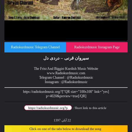
Radiokurdmusic Telegram Channel
Radiokurdmusic Instagram Page
سیروان قرنی – دردی دل
The Frist And Biggist Kurdish Music Website
www.Radiokurdmusic.com
Telegram Channel : @Radiokurdmusic
Instagram : @Radiokurdmusic
[QR size="100x100" link="yes"]https://radiokurdmusic.org/?
p=4020&preview=true[/QR]
Short link to this article :
22 آبان 1397
Click on one of the tabs below to download the song