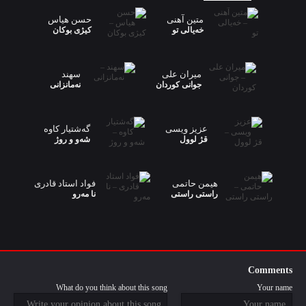
متین آهنی
حسن هیاس
خەیالی تو
کیژی بوکان
میران علی
سهند
جوانی کوردان
نەمانزانی
عزیز ویسی
گەشتیار کاوە
قژ لوول
شەو و روژ
هیمن حاتمی
فواد استاد قادری
راستی راستی
نا مەرو
Comments
What do you think about this song
Your name