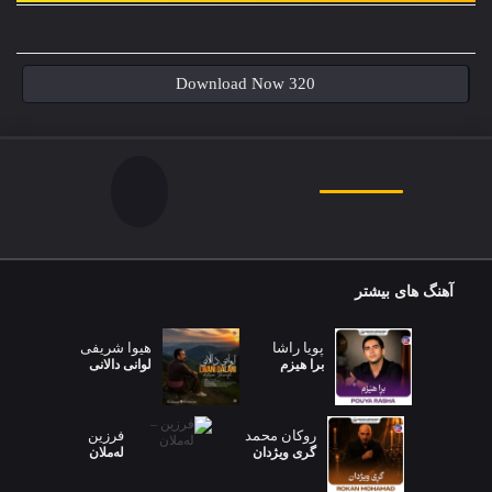
Download Now 320
آهنگ های بیشتر
پویا راشا
هیوا شریفی
برا هیزم
لوانی دالانی
روکان محمد
فرزین
گری ویژدان
لەملان