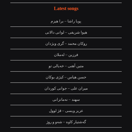
Latest songs
پویا راشا – برا هیزم
هیوا شریفی – لوانی دالانی
روکان محمد – گری ویژدان
فرزین – لەملان
متین آهنی – خەیالی تو
حسن هیاس – کیژی بوکان
میران علی – جوانی کوردان
سهند – نەمانزانی
عزیز ویسی – قژ لوول
گەشتیار کاوە – شەو و روژ